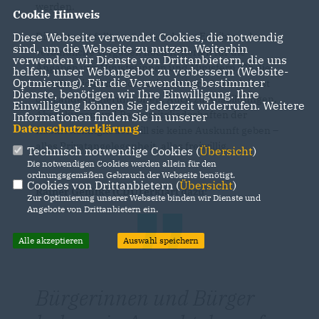
werden.
Cookie Hinweis
Die Antwort fällt ernüchternd aus: Es gibt weder
Diese Webseite verwendet Cookies, die notwendig
sind, um die Webseite zu nutzen. Weiterhin
verbindliche Vorgaben noch Kriterien für die
verwenden wir Dienste von Drittanbietern, die uns
Angaben von Ministerinnen und Ministern. Ob die
helfen, unser Webangebot zu verbessern (Website-
Optmierung). Für die Verwendung bestimmter
veröffentlichten Informationen korrekt sind, lässt
Dienste, benötigen wir Ihre Einwilligung. Ihre
die Landesregierung offen. Auch zu Ausbildungen,
Einwilligung können Sie jederzeit widerrufen. Weitere
Abschlüssen und Parteimitgliedschaften der
Informationen finden Sie in unserer
Datenschutzerklärung
.
Kabinettsmitglieder will sie keine Auskunft geben –
alles Privatangelegenheit, alles freiwillig.
Technisch notwendige Cookies (
Übersicht
)
Die notwendigen Cookies werden allein für den
ordnungsgemäßen Gebrauch der Webseite benötigt.
Cookies von Drittanbietern (
Übersicht
)
Rainer Genilke (CDU) erklärt dazu:
Zur Optimierung unserer Webseite binden wir Dienste und
Angebote von Drittanbietern ein.
Alle akzeptieren
Auswahl speichern
Bürgerinnen und Bürger