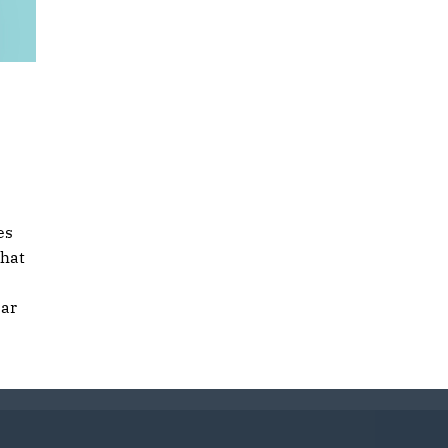
es
 hat
bar