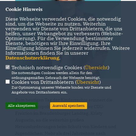
Cookie Hinweis
Diese Webseite verwendet Cookies, die notwendig
sind, um die Webseite zu nutzen. Weiterhin
verwenden wir Dienste von Drittanbietern, die uns
helfen, unser Webangebot zu verbessern (Website-
Optmierung). Für die Verwendung bestimmter
Dienste, benötigen wir Ihre Einwilligung. Ihre
Einwilligung können Sie jederzeit widerrufen. Weitere
Informationen finden Sie in unserer
Datenschutzerklärung
.
Technisch notwendige Cookies (
Übersicht
)
Die notwendigen Cookies werden allein für den
ordnungsgemäßen Gebrauch der Webseite benötigt.
Cookies von Drittanbietern (
Übersicht
)
Zur Optimierung unserer Webseite binden wir Dienste und
Angebote von Drittanbietern ein.
Zum heutigen Tag der Kinderrechte erinnert die
Alle akzeptieren
Auswahl speichern
kinderschutzpolitische Sprecherin der CDU-
Fraktion im Brandenburger Landtag, Kristy
Augustin, an die weiterhin großen
Herausforderungen beim Schutz von Kindern und
Jugendlichen. Mehr als drei Jahrzehnte nach