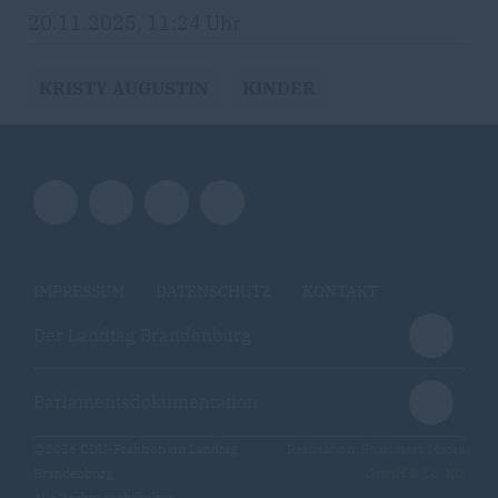
20.11.2025, 11:24 Uhr
KRISTY AUGUSTIN
KINDER
IMPRESSUM
DATENSCHUTZ
KONTAKT
Der Landtag Brandenburg
Parlamentsdokumentation
@2026 CDU-Fraktion im Landtag
Realisation: Sharkness Media
Brandenburg
GmbH & Co. KG
Alle Rechte vorbehalten.