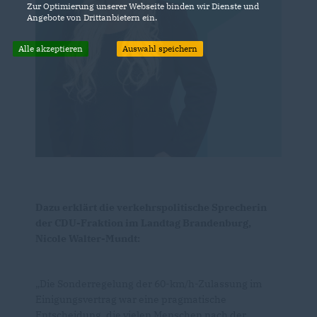
Zur Optimierung unserer Webseite binden wir Dienste und
Angebote von Drittanbietern ein.
Alle akzeptieren
Auswahl speichern
Dazu erklärt die verkehrspolitische Sprecherin
der CDU-Fraktion im Landtag Brandenburg,
Nicole Walter-Mundt:
Die Sonderregelung der 60-km/h-Zulassung im
Einigungsvertrag war eine pragmatische
Entscheidung, die vielen Menschen nach der