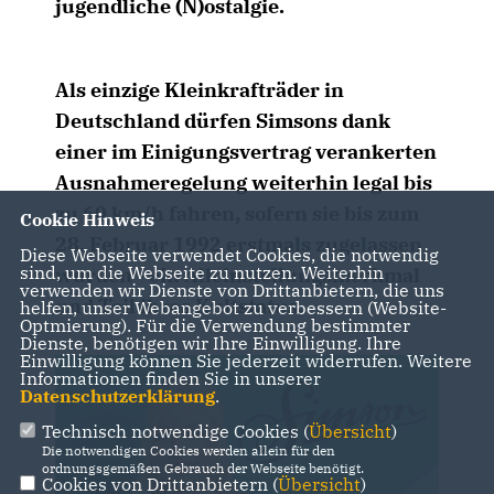
jugendliche (N)ostalgie.
Als einzige Kleinkrafträder in
Deutschland dürfen Simsons dank
einer im Einigungsvertrag verankerten
Ausnahmeregelung weiterhin legal bis
zu 60 km/h fahren, sofern sie bis zum
Cookie Hinweis
28. Februar 1992 erstmals zugelassen
Diese Webseite verwendet Cookies, die notwendig
sind, um die Webseite zu nutzen. Weiterhin
wurden - ein Alleinstellungsmerkmal
verwenden wir Dienste von Drittanbietern, die uns
und Teil ihres Kultstatus.
helfen, unser Webangebot zu verbessern (Website-
Optmierung). Für die Verwendung bestimmter
Dienste, benötigen wir Ihre Einwilligung. Ihre
Einwilligung können Sie jederzeit widerrufen. Weitere
Informationen finden Sie in unserer
Datenschutzerklärung
.
Technisch notwendige Cookies (
Übersicht
)
Die notwendigen Cookies werden allein für den
ordnungsgemäßen Gebrauch der Webseite benötigt.
Cookies von Drittanbietern (
Übersicht
)