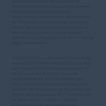
Verkehrsministeriums: „Einerseits wird die
Heidekrautbahn als Leuchtturmprojekt moderner
Wasserstoffmobilität präsentiert und
Reaktivierungsstudien beauftragt, gleichzeitig soll
die Verbindung aus Kostengründen ausgedünnt
werden. Dieser Kurs untergräbt das Vertrauen in
eine verlässliche Landesverkehrspolitik und
gefährdet Entwicklungspotenziale, die weit über die
Region hinausreichen.
Die Heidekrautbahn soll perspektivisch bis Berlin-
Gesundbrunnen fahren. Damit eröffnen sich völlig
neue Chancen für Pendlerinnen und Pendler, für
die Wirtschaft, den Tourismus und für die
Landesentwicklung. Wer heute Verbindungen
kappt, verhindert genau diese Zukunftsprojekte.“
Mehr als 3.100 Bürgerinnen und Bürger haben die
Petition „Keine Kürzung der RB 27“ unterzeichnet –
ein Signal, das die Landesregierung nach
Auffassung der CDU nicht ignorieren darf.