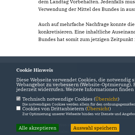
dem Landtag Vorbehalten. Jedenfalls mus
Verwendung der Mittel des Bundes in ausr
Auch auf mehrfache Nachfrage konnte die
konkretisieren. Eine inhaltliche Auseina
Bundes hat somit zum jetzigen Zeitpunkt
Cookie Hinweis
Diese Webseite verwendet Cookies, die notwendig si
Webangebot zu verbessern (Website-Optmierung). Fü
jederzeit widerrufen. Weitere Informationen finden
Technisch notwendige Cookies (
Übersicht
)
Die notwendigen Cookies werden allein für den ordnungsgemäßen 
Cookies von Drittanbietern (
IMPRESSUM
DATENSCHUTZ
Übersicht
)
KONTAKT
Zur Optimierung unserer Webseite binden wir Dienste und Angebot
@2026 CDU-Fraktion im Landtag Brandenburg
Alle akzeptieren
Auswahl speichern
Alle Rechte vorbehalten.