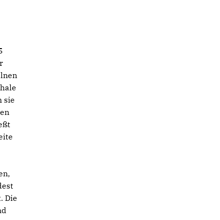
5
r
elnen
hale
 sie
den
eßt
eite
en,
dest
. Die
nd