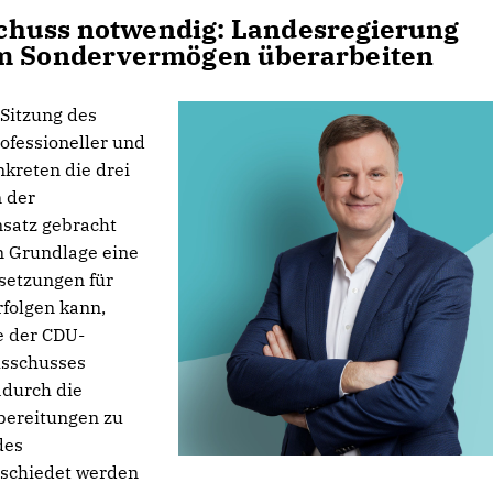
chuss notwendig: Landesregierung
 Sondervermögen überarbeiten
 Sitzung des
ofessioneller und
nkreten die drei
 der
satz gebracht
n Grundlage eine
setzungen für
folgen kann,
e der CDU-
usschusses
adurch die
bereitungen zu
des
schiedet werden