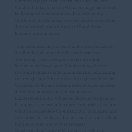
Windenergiegebieten. Ziel ist, dass der Bau von
Windkraftanlagen in den Windvorranggebieten und
im Rahmen der kommunalen Bauleitplanung
stattfindet. Das Landesgesetz ist dabei ein Baustein,
der auch durch Änderungen auf Bundebene
flankiert werden muss.
"Wir bekennen uns zu den Windkraftausbauzielen
des Bundes, aber mit deutlich verbesserter
Steuerung. Unser übergeordnetes Ziel sind
Vorhaben in festgelegten Windvorranggebieten
sowie im Rahmen der kommunalen Bauleitplanung
zu ermöglichen. Mit dem Gesetz tragen wir dazu bei
Vorhaben außerhalb dieser Bereiche zu reduzieren,
darüber hinaus wären Änderungen auf
Bundesebene nötig. Wir geben jetzt den Regionalen
Planungsgemeinschaften die erforderliche Zeit ihre
Windvorranggebiete bis Anfang 2027 zu planen und
verbindlich festzulegen. Damit schaffen wir Klarheit
für Kommunen und Vorhabenträger
gleichermaßen“, erklärt Martina Maxi Schmidt,