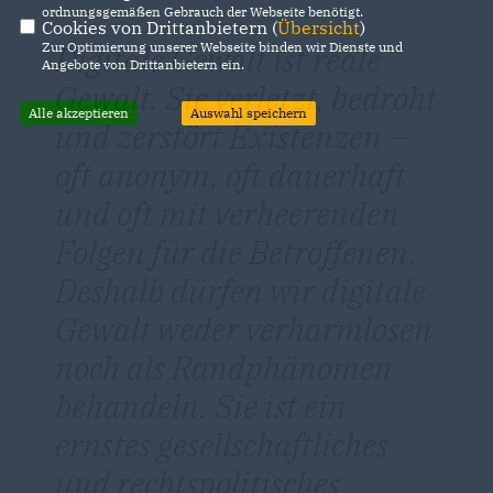
ordnungsgemäßen Gebrauch der Webseite benötigt.
Cookies von Drittanbietern (
Übersicht
)
Digitale Gewalt ist reale
Zur Optimierung unserer Webseite binden wir Dienste und
Angebote von Drittanbietern ein.
Gewalt. Sie verletzt, bedroht
Alle akzeptieren
Auswahl speichern
und zerstört Existenzen –
oft anonym, oft dauerhaft
und oft mit verheerenden
Folgen für die Betroffenen.
Deshalb dürfen wir digitale
Gewalt weder verharmlosen
noch als Randphänomen
behandeln. Sie ist ein
ernstes gesellschaftliches
und rechtspolitisches