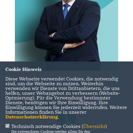
Cookie Hinweis
Diese Webseite verwendet Cookies, die notwendig
sind, um die Webseite zu nutzen. Weiterhin
verwenden wir Dienste von Drittanbietern, die uns
Zur Aktuellen Stunde zum Thema digitale Gewalt
helfen, unser Webangebot zu verbessern (Website-
Optmierung). Für die Verwendung bestimmter
erklärt der rechtspolitische Sprecher der CDU-
Dienste, benötigen wir Ihre Einwilligung. Ihre
Fraktion, Danny Eichelbaum:
Einwilligung können Sie jederzeit widerrufen. Weitere
Informationen finden Sie in unserer
Datenschutzerklärung
.
Technisch notwendige Cookies (
Übersicht
)
Die notwendigen Cookies werden allein für den