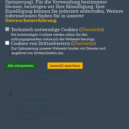
Optmierung). Für die Verwendung bestimmter
Pressestatement
Dienste, benötigen wir Ihre Einwilligung. Ihre
Einwilligung können Sie jederzeit widerrufen. Weitere
zur
Informationen finden Sie in unserer
Unterstützung
Datenschutzerklärung
.
der
Technisch notwendige Cookies (
Übersicht
)
Nachbarschaftshilfe
Die notwendigen Cookies werden allein für den
in Brandenburg
ordnungsgemäßen Gebrauch der Webseite benötigt.
Cookies von Drittanbietern (
Übersicht
)
Zur Optimierung unserer Webseite binden wir Dienste und
CDU fordert
Angebote von Drittanbietern ein.
Anerkennung
von
Alle akzeptieren
Auswahl speichern
Nachbarschaftshilfe
in der Pflege
Mehr
Unterstützung
für die Pflege -
Nachbarschaftshilfe
stärken!