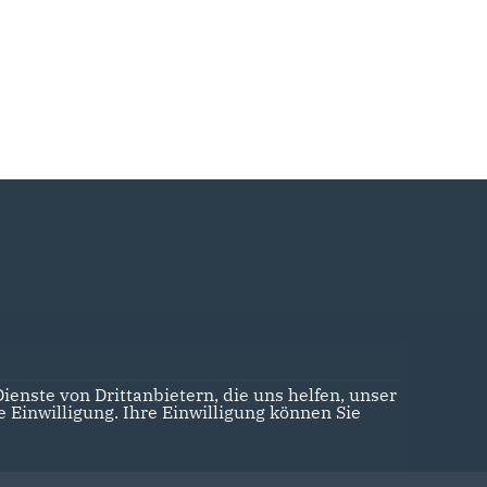
enste von Drittanbietern, die uns helfen, unser
Realisation: Sharkness Media GmbH & Co. KG
Einwilligung. Ihre Einwilligung können Sie