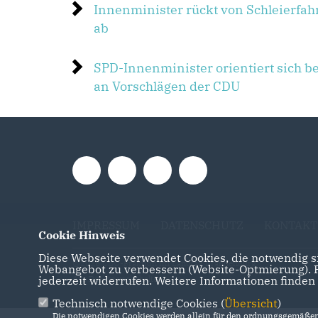
Innenminister rückt von Schleierfa
ab
SPD-Innenminister orientiert sich b
an Vorschlägen der CDU
IMPRESSUM
DATENSCHUTZ
KONTAKT
Cookie Hinweis
Diese Webseite verwendet Cookies, die notwendig si
@2026 CDU-Fraktion im Landtag Brandenburg
Webangebot zu verbessern (Website-Optmierung). Fü
jederzeit widerrufen. Weitere Informationen finden
Alle Rechte vorbehalten.
Technisch notwendige Cookies (
Übersicht
)
Die notwendigen Cookies werden allein für den ordnungsgemäßen 