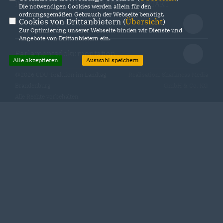
IMPRESSUM
DATENSCHUTZ
KONTAKT
Die notwendigen Cookies werden allein für den
ordnungsgemäßen Gebrauch der Webseite benötigt.
Cookies von Drittanbietern (
Übersicht
)
Der Landtag Brandenburg
Zur Optimierung unserer Webseite binden wir Dienste und
Angebote von Drittanbietern ein.
Parlamentsdokumentation
Alle akzeptieren
Auswahl speichern
@2026 CDU-Fraktion im Landtag
Realisation: Sharkness Media
Brandenburg
GmbH & Co. KG
Alle Rechte vorbehalten.