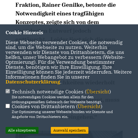
Fraktion, Rainer Genilke, betonte die
Notwendigkeit eines tragfähigen
Konzeptes, zeigte sich von dem
vorgelegten Entwurf jedoch
Cookie Hinweis
enttäuscht. „Leider liest sich die nun
Diese Webseite verwendet Cookies, die notwendig
sind, um die Webseite zu nutzen. Weiterhin
vorgestellte Mobilitätsstrategie der
verwenden wir Dienste von Drittanbietern, die uns
Landesregierung eher wie ein
helfen, unser Webangebot zu verbessern (Website-
Optmierung). Für die Verwendung bestimmter
Alibipapier, in dem wenig belastbare
Dienste, benötigen wir Ihre Einwilligung. Ihre
Einwilligung können Sie jederzeit widerrufen. Weitere
Aussagen und
Informationen finden Sie in unserer
Datenschutzerklärung
.
Selbstverständlichkeiten wiederholt
werden. Ein Mobilitätskonzept,
Technisch notwendige Cookies (
Übersicht
)
Die notwendigen Cookies werden allein für den
welches seinen Namen verdient, muss
ordnungsgemäßen Gebrauch der Webseite benötigt.
Cookies von Drittanbietern (
Übersicht
)
konkret auf die Bedürfnisse der
Zur Optimierung unserer Webseite binden wir Dienste und
Menschen im Land eingehen.“
Angebote von Drittanbietern ein.
Alle akzeptieren
Auswahl speichern