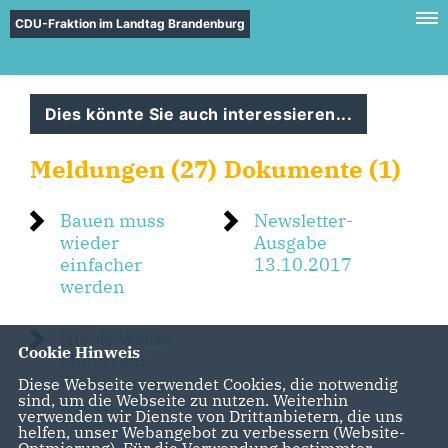
CDU-Fraktion im Landtag Brandenburg
Dies könnte Sie auch interessieren...
Meldungen (27)
Dokumente (1)
Bauen muss
Newsletter-
wieder
Ausgabe
einfacher
13.10.2017
werden
Nicole Walter-
Cookie Hinweis
Mundt zur
Einführung des
Diese Webseite verwendet Cookies, die notwendig
sind, um die Webseite zu nutzen. Weiterhin
neuen Azubi-
verwenden wir Dienste von Drittanbietern, die uns
Tickets
helfen, unser Webangebot zu verbessern (Website-