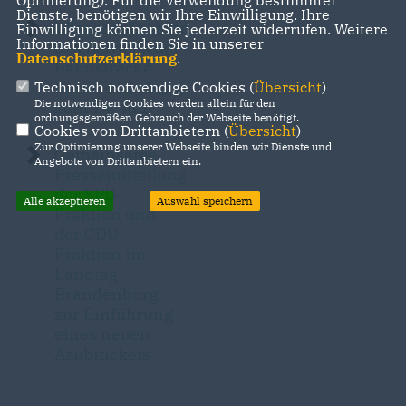
Optmierung). Für die Verwendung bestimmter
Dienste, benötigen wir Ihre Einwilligung. Ihre
Wiederaufnahme
Einwilligung können Sie jederzeit widerrufen. Weitere
Informationen finden Sie in unserer
des Betriebs der
Datenschutzerklärung
.
Bahnstrecke
Berlin-Hamburg
Technisch notwendige Cookies (
Übersicht
)
Die notwendigen Cookies werden allein für den
zum 14. Juni
ordnungsgemäßen Gebrauch der Webseite benötigt.
Cookies von Drittanbietern (
Übersicht
)
Zur Optimierung unserer Webseite binden wir Dienste und
Gemeinsame
Angebote von Drittanbietern ein.
Pressemitteilung
der SPD-
Alle akzeptieren
Auswahl speichern
Fraktion und
der CDU-
Fraktion im
Landtag
Brandenburg
zur Einführung
eines neuen
Azubitickets