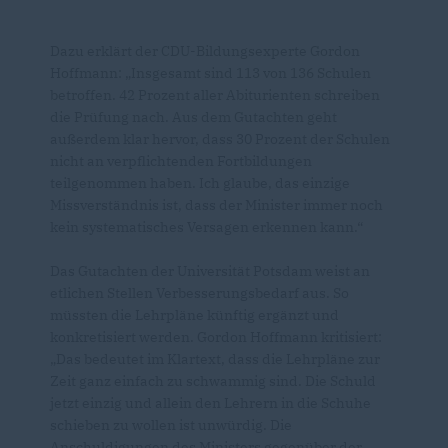
Dazu erklärt der CDU-Bildungsexperte Gordon
Hoffmann: „Insgesamt sind 113 von 136 Schulen
betroffen. 42 Prozent aller Abiturienten schreiben
die Prüfung nach. Aus dem Gutachten geht
außerdem klar hervor, dass 30 Prozent der Schulen
nicht an verpflichtenden Fortbildungen
teilgenommen haben. Ich glaube, das einzige
Missverständnis ist, dass der Minister immer noch
kein systematisches Versagen erkennen kann.“
Das Gutachten der Universität Potsdam weist an
etlichen Stellen Verbesserungsbedarf aus. So
müssten die Lehrpläne künftig ergänzt und
konkretisiert werden. Gordon Hoffmann kritisiert:
Das bedeutet im Klartext, dass die Lehrpläne zur
Zeit ganz einfach zu schwammig sind. Die Schuld
jetzt einzig und allein den Lehrern in die Schuhe
schieben zu wollen ist unwürdig. Die
Anschuldigungen des Ministers gegenüber der