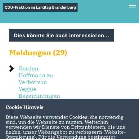
CDU-Fraktion im Landtag Brandenburg
Dies könnte Sie auch interessieren...
Meldungen (29)
Gordon
Hoffmann zu
Verbot von
Veggie-
Bezeichnungen
Cookie Hinweis
Pressestatement
Diese Webseite verwendet Cookies, die notwendig
zu den EU-
sind, um die Webseite zu nutzen. Weiterhin
Plänen zur
verwenden wir Dienste von Drittanbietern, die uns
Gemeinsamen
helfen, unser Webangebot zu verbessern (Website-
Optmierung). Für die Verwendung bestimmter