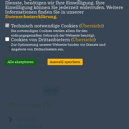
Agrarpolitik
Dienste, benötigen wir Ihre Einwilligung. Ihre
Einwilligung können Sie jederzeit widerrufen. Weitere
Informationen finden Sie in unserer
Gordon
Datenschutzerklärung
.
Hoffmann zum
Technisch notwendige Cookies (
Übersicht
)
Bildungsmonitor
Die notwendigen Cookies werden allein für den
2024 der INSM:
ordnungsgemäßen Gebrauch der Webseite benötigt.
Cookies von Drittanbietern (
Übersicht
)
Zur Optimierung unserer Webseite binden wir Dienste und
Gordon
Angebote von Drittanbietern ein.
Hoffmann zum
Bildungssystem
Alle akzeptieren
Auswahl speichern
in Brandenburg
MEHR
Personen (1)
Gordon
Hoffmann