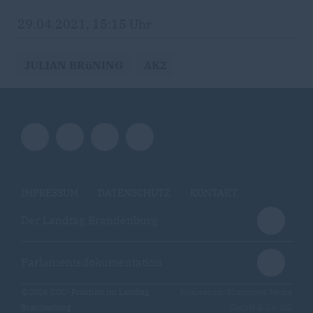
29.04.2021, 15:15 Uhr
JULIAN BRüNING
AK2
IMPRESSUM
DATENSCHUTZ
KONTAKT
Der Landtag Brandenburg
Parlamentsdokumentation
@2026 CDU-Fraktion im Landtag
Realisation: Sharkness Media
Brandenburg
GmbH & Co. KG