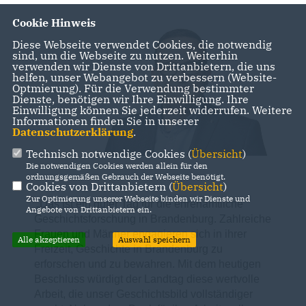
Cookie Hinweis
Diese Webseite verwendet Cookies, die notwendig
sind, um die Webseite zu nutzen. Weiterhin
verwenden wir Dienste von Drittanbietern, die uns
helfen, unser Webangebot zu verbessern (Website-
Optmierung). Für die Verwendung bestimmter
Dienste, benötigen wir Ihre Einwilligung. Ihre
Einwilligung können Sie jederzeit widerrufen. Weitere
Informationen finden Sie in unserer
Datenschutzerklärung
.
Technisch notwendige Cookies (
Übersicht
)
Die notwendigen Cookies werden allein für den
ordnungsgemäßen Gebrauch der Webseite benötigt.
Cookies von Drittanbietern (
Übersicht
)
Zur Optimierung unserer Webseite binden wir Dienste und
Das ist ein guter Tag für die ehrenamtliche
Angebote von Drittanbietern ein.
Geschichtsforschung in Brandenburg. Zahlreiche
Frauen und Männer engagieren sich in ihrer
Alle akzeptieren
Auswahl speichern
Freizeit, Geschichte in Brandenburg zu
erforschen und zu bewahren. Mit dem heutigen
Beschluss würdigt der Landtag diese wertvolle
Arbeit, die unser Geschichtsbild vollständiger