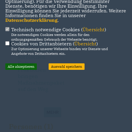
Optmierung). Für die Verwendung bestimmter
Crumbach
Dienste, benötigen wir Ihre Einwilligung. Ihre
blockiert
Einwilligung können Sie jederzeit widerrufen. Weitere
Fördermittel für
Informationen finden Sie in unserer
Datenschutzerklärung
.
den ländlichen
Raum
Technisch notwendige Cookies (
Übersicht
)
Die notwendigen Cookies werden allein für den
ordnungsgemäßen Gebrauch der Webseite benötigt.
Schutz und
Cookies von Drittanbietern (
Übersicht
)
Zur Optimierung unserer Webseite binden wir Dienste und
Förderung der
Angebote von Drittanbietern ein.
sorbischen
Kultur:
Alle akzeptieren
Auswahl speichern
Fraktionen
bringen
Maßnahmenpaket
auf den Weg
MEHR
Personen (1)