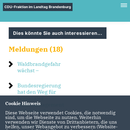
CDU-Fraktion im Landtag Brandenburg
Dies könnte Sie auch interessieren...
Meldungen (18)
Waldbrandgefahr
wächst –
Bundesregierung
hat den Weg für
regionales
Cookie Hinweis
Wolfsmanagement
frei gemacht
Diese Webseite verwendet Cookies, die notwendig
sind, um die Webseite zu nutzen. Weiterhin
verwenden wir Dienste von Drittanbietern, die uns
Pressestatement:
helfen, unser Webangebot zu verbessern (Website-