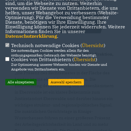
sind, um die Webseite zu nutzen. Weiterhin
verwenden wir Dienste von Drittanbietern, die uns
helfen, unser Webangebot zu verbessern (Website-
Optmierung). Für die Verwendung bestimmter
Dienste, benötigen wir Ihre Einwilligung. Ihre
Einwilligung können Sie jederzeit widerrufen. Weitere
Informationen finden Sie in unserer
Datenschutzerklärung
.
Technisch notwendige Cookies (
Übersicht
)
Die notwendigen Cookies werden allein für den
Der rechtspolitische Sprecher der CDU-Fraktion,
ordnungsgemäßen Gebrauch der Webseite benötigt.
Cookies von Drittanbietern (
Übersicht
)
Danny Eichelbaum:
Zur Optimierung unserer Webseite binden wir Dienste und
Angebote von Drittanbietern ein.
Die Präsenz des Rechtsstaates in der Fläche des
Landes ist uns ein wichtiges Anliegen. Die
Alle akzeptieren
Auswahl speichern
Entscheidung der Errichtung von Aussenkammern
in Eberswalde ist ein klares Bekenntnis zum
Justizstandort Eberswalde und darüber hinaus ein
wichtiges struktur- und regionalpolitisches Signal.
Die zusätzlichen Gerichtstage in Königs-
Wusterhausen führen zu einer größeren Präsenz
der Arbeitsgerichtsbarkeit im Land und zu mehr
Bürgernähe der Justiz. Die Gerichtstage werden in