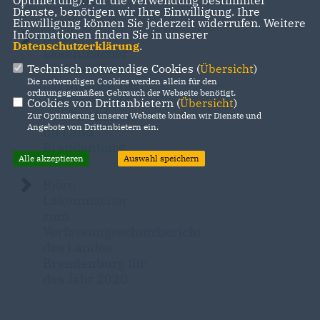
der Polizei
Optmierung). Für die Verwendung bestimmter
Dienste, benötigen wir Ihre Einwilligung. Ihre
Einwilligung können Sie jederzeit widerrufen. Weitere
Informationen finden Sie in unserer
Björn
Datenschutzerklärung
.
Lakenmacher
zur Task Force
Technisch notwendige Cookies (
Übersicht
)
Die notwendigen Cookies werden allein für den
zur priorisierten
ordnungsgemäßen Gebrauch der Webseite benötigt.
Abschiebung
Cookies von Drittanbietern (
Übersicht
)
von Straftätern
Zur Optimierung unserer Webseite binden wir Dienste und
Angebote von Drittanbietern ein.
im Land
Brandenburg
Alle akzeptieren
Auswahl speichern
Björn
Lakenmacher
zum
Verfassungsschutzbericht
des Landes
Brandenburg für
das Jahr 2020