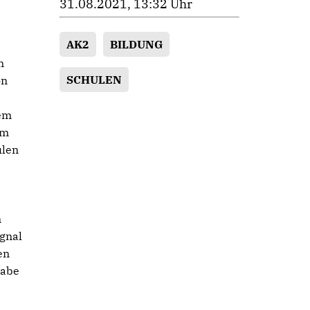
31.08.2021, 13:32 Uhr
AK2
BILDUNG
n
SCHULEN
on
sem
im
ulen
n
ignal
en
habe