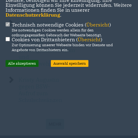
und Ärzte
Einwilligung können Sie jederzeit widerrufen. Weitere
schaffen
Informationen finden Sie in unserer
Datenschutzerklärung
.
CDU-Fraktion
Technisch notwendige Cookies (
Übersicht
)
begrüßt
Die notwendigen Cookies werden allein für den
ordnungsgemäßen Gebrauch der Webseite benötigt.
Kooperationsvereinbarung
Cookies von Drittanbietern (
Übersicht
)
zwischen
Zur Optimierung unserer Webseite binden wir Dienste und
Bildungsministerium
Angebote von Drittanbietern ein.
und
Bundeswehr
Alle akzeptieren
Auswahl speichern
Kristy Augustin
gegen BSW-
Aufruf zum
Schulschwänzen
MEHR