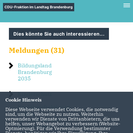
CDU-Fraktion im Landtag Brandenburg
Dies könnte Sie auch interessieren...
Meldungen (31)
Bildungsland
Brandenburg
2035
Kinderschutz
Cookie Hinweis
stärken:
Koalitionsfraktionen
Diese Webseite verwendet Cookies, die notwendig
wollen
sind, um die Webseite zu nutzen. Weiterhin
verwenden wir Dienste von Drittanbietern, die uns
Rechtssicherheit
helfen, unser Webangebot zu verbessern (Website-
für Ärztinnen
Optmierung). Für die Verwendung bestimmter
Dienste, benötigen wir Ihre Einwilligung. Ihre