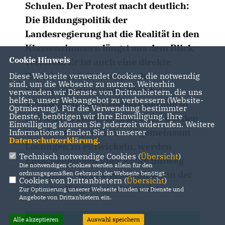
Schulen. Der Protest macht deutlich:
Die Bildungspolitik der
Landesregierung hat die Realität in den
Klassenzimmern längst aus dem Blick
Cookie Hinweis
verloren. Er ist auch eine direkte
Reaktion auf die mangelnde
Diese Webseite verwendet Cookies, die notwendig
sind, um die Webseite zu nutzen. Weiterhin
Kommunikation und fehlende
verwenden wir Dienste von Drittanbietern, die uns
helfen, unser Webangebot zu verbessern (Website-
Transparenz der Landesregierung in
Optmierung). Für die Verwendung bestimmter
Dienste, benötigen wir Ihre Einwilligung. Ihre
den letzten Wochen. Statt offen mit den
Einwilligung können Sie jederzeit widerrufen. Weitere
Schulen zu sprechen und gemeinsam
Informationen finden Sie in unserer
Datenschutzerklärung
.
Lösungen zu entwickeln, werden
Technisch notwendige Cookies (
Übersicht
)
Entscheidungen über Köpfe hinweg
Die notwendigen Cookies werden allein für den
getroffen – oft erst bekannt, wenn der
ordnungsgemäßen Gebrauch der Webseite benötigt.
Cookies von Drittanbietern (
Übersicht
)
Schaden längst angerichtet ist.
Zur Optimierung unserer Webseite binden wir Dienste und
Angebote von Drittanbietern ein.
Alle akzeptieren
Auswahl speichern