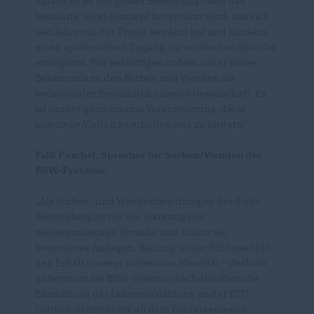
hinaus ist es von großer Bedeutung, dass das
bewährte Witaj-Konzept fortgeführt wird, das sich
seit Jahren in der Praxis bewährt hat und Kindern
einen spielerischen Zugang zur sorbischen Sprache
ermöglicht. Wir bekräftigen zudem unser klares
Bekenntnis zu den Sorben und Wenden als
bedeutender Bestandteil unserer Gesellschaft. Es
ist unsere gemeinsame Verantwortung, diese
kulturelle Vielfalt zu erhalten und zu fördern.“
Falk Peschel, Sprecher für Sorben/Wenden der
BSW-Fraktion:
Als Sorben- und Wendenbeauftragter der Stadt
Senftenberg ist mir die Stärkung der
niedersorbischen Sprache und Kultur ein
besonderes Anliegen. Bildung ist der Schlüssel für
den Erhalt unserer sorbischen Identität – deshalb
unterstützt die BSW-Fraktion nachdrücklich die
Einrichtung der Lehrerausbildung an der BTU
Cottbus-Senftenberg ab dem Wintersemester