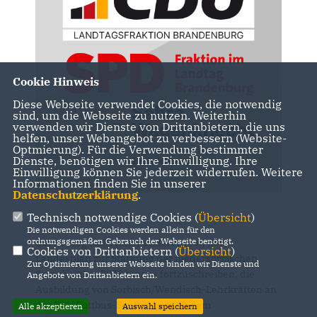
Cookie Hinweis
Diese Webseite verwendet Cookies, die notwendig
sind, um die Webseite zu nutzen. Weiterhin
verwenden wir Dienste von Drittanbietern, die uns
helfen, unser Webangebot zu verbessern (Website-
Optmierung). Für die Verwendung bestimmter
Dienste, benötigen wir Ihre Einwilligung. Ihre
Einwilligung können Sie jederzeit widerrufen. Weitere
Informationen finden Sie in unserer
Datenschutzerklärung
.
Technisch notwendige Cookies (
Übersicht
)
Die notwendigen Cookies werden allein für den
ordnungsgemäßen Gebrauch der Webseite benötigt.
Der Antrag sieht unter anderem vor, den
Cookies von Drittanbietern (
Übersicht
)
Landesplan zur Stärkung der niedersorbischen
Zur Optimierung unserer Webseite binden wir Dienste und
Sprache über 2028 hinaus fortzuschreiben, die
Angebote von Drittanbietern ein.
Ausbildung von Sorbisch/Wendisch-Lehrkräften an
der BTU Cottbus-Senftenberg ab dem
Alle akzeptieren
Auswahl speichern