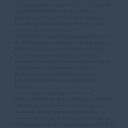
Die niedersorbische Sprache, Kultur und Identität
sind ein unverzichtbarer Teil Brandenburgs –
besonders in der Lausitz. Deshalb ist es unsere
Aufgabe, ihren Erhalt und ihre Revitalisierung
entschlossen voranzutreiben.
Das derzeitige vierte Finanzierungsabkommen für
die Stiftung für das sorbische Volk läuft Ende des
Jahres aus. Ohne ein neues Abkommen drohen
Finanzierungslücken – etwa durch Inflation,
gestiegene Kosten und wachsenden Förderbedarf.
Die Landesregierung muss sich deshalb auf
Bundesebene mit Nachdruck für ein neues,
bedarfsgerechtes Finanzierungsabkommen
einsetzen.
Ein besonderer Fokus liegt dabei auf dem
Niedersorbischen. Diese Sprache ist akut gefährdet
– deshalb braucht es gezielte Maßnahmen zur
Förderung, zum Beispiel in der Bildung. Ein
zentraler Baustein ist die geplante Ausbildung von
Lehrkräften für das Fach Niedersorbisch an der BTU