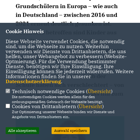
Grundschülern in Europa – wie auch
in Deutschland – zwischen 2016 und
2021 erneut deutlich gesunken ist.
Cookie Hinweis
Besonders betroffen sind Kinder aus
sozioökonomisch benachteiligten
Diese Webseite verwendet Cookies, die notwendig
sind, um die Webseite zu nutzen. Weiterhin
Familien und solche, in deren Zuhause
verwenden wir Dienste von Drittanbietern, die uns
helfen, unser Webangebot zu verbessern (Website-
nicht Deutsch gesprochen wird. Die
Optmierung). Für die Verwendung bestimmter
Dienste, benötigen wir Ihre Einwilligung. Ihre
Studie macht klar: Die
Einwilligung können Sie jederzeit widerrufen. Weitere
Lernbedingungen außerhalb der
Informationen finden Sie in unserer
Datenschutzerklärung
.
Schule haben sich verschlechtert – von
Technisch notwendige Cookies (
Übersicht
)
der Sprachpraxis zu Hause bis hin zum
Die notwendigen Cookies werden allein für den
Zugang zu Büchern.
ordnungsgemäßen Gebrauch der Webseite benötigt.
Cookies von Drittanbietern (
Übersicht
)
Zur Optimierung unserer Webseite binden wir Dienste und
Angebote von Drittanbietern ein.
Alle akzeptieren
Auswahl speichern