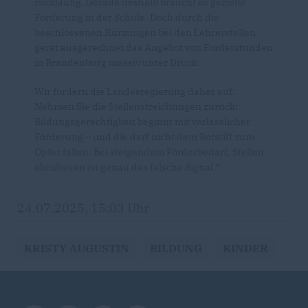
rückläufig. Gerade deshalb braucht es gezielte
Förderung in der Schule. Doch durch die
beschlossenen Kürzungen bei den Lehrerstellen
gerät ausgerechnet das Angebot von Förderstunden
in Brandenburg massiv unter Druck.
Wir fordern die Landesregierung daher auf:
Nehmen Sie die Stellenstreichungen zurück!
Bildungsgerechtigkeit beginnt mit verlässlicher
Förderung – und die darf nicht dem Rotstift zum
Opfer fallen. Bei steigendem Förderbedarf, Stellen
abzubauen ist genau das falsche Signal.“
24.07.2025, 15:03 Uhr
KRISTY AUGUSTIN
BILDUNG
KINDER