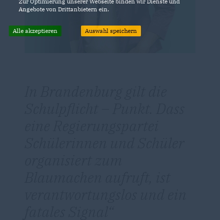
Zur Optimierung unserer Webseite binden wir Dienste und
Angebote von Drittanbietern ein.
Alle akzeptieren
Auswahl speichern
In Brandenburg gilt die
Schulpflicht – Punkt. Dass
eine Regierungspartei
Schülerinnen und Schüler
organisiert zum
Blaumachen aufruft, ist
verantwortungslos und ein
fatales Signal