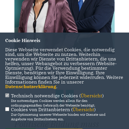
Cookie Hinweis
Diese Webseite verwendet Cookies, die notwendig
sind, um die Webseite zu nutzen. Weiterhin
verwenden wir Dienste von Drittanbietern, die uns
helfen, unser Webangebot zu verbessern (Website-
Optmierung). Für die Verwendung bestimmter
Dienste, benötigen wir Ihre Einwilligung. Ihre
Die bildungspolitische Sprecherin der CDU-
Einwilligung können Sie jederzeit widerrufen. Weitere
Fraktion, Kristy Augustin, erklärt:
Informationen finden Sie in unserer
Datenschutzerklärung
.
Technisch notwendige Cookies (
Übersicht
)
Die notwendigen Cookies werden allein für den
ordnungsgemäßen Gebrauch der Webseite benötigt.
Cookies von Drittanbietern (
Übersicht
)
Zur Optimierung unserer Webseite binden wir Dienste und
Angebote von Drittanbietern ein.
Politische Bildung muss