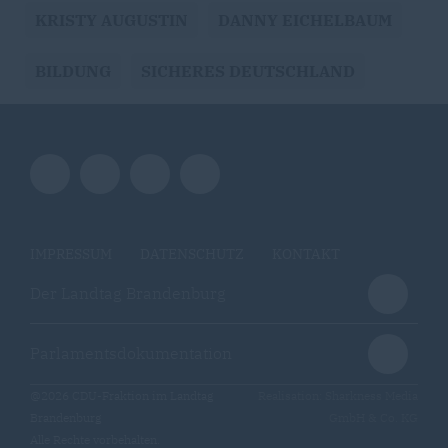
KRISTY AUGUSTIN
DANNY EICHELBAUM
BILDUNG
SICHERES DEUTSCHLAND
IMPRESSUM
DATENSCHUTZ
KONTAKT
Der Landtag Brandenburg
Parlamentsdokumentation
@2026 CDU-Fraktion im Landtag
Realisation: Sharkness Media
Brandenburg
GmbH & Co. KG
Alle Rechte vorbehalten.