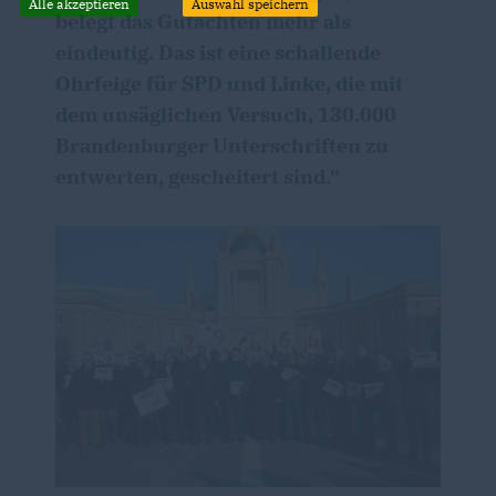
Alle akzeptieren
Auswahl speichern
belegt das Gutachten mehr als
eindeutig. Das ist eine schallende
Ohrfeige für SPD und Linke, die mit
dem unsäglichen Versuch, 130.000
Brandenburger Unterschriften zu
entwerten, gescheitert sind.“