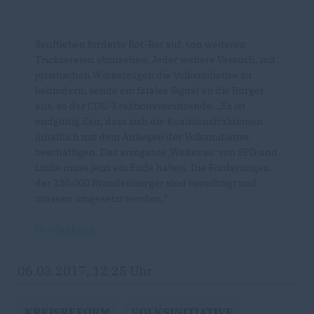
Senftleben forderte Rot-Rot auf, von weiteren
Tricksereien abzusehen. Jeder weitere Versuch, mit
juristischen Winkelzügen die Volksinitiative zu
behindern, sende ein fatales Signal an die Bürger
aus, so der CDU-Fraktionsvorsitzende. „Es ist
endgültig Zeit, dass sich die Koalitionsfraktionen
inhaltlich mit dem Anliegen der Volksinitiative
beschäftigen. Das arrogante ‚Weiter so‘ von SPD und
Linke muss jetzt ein Ende haben. Die Forderungen
der 130.000 Brandenburger sind berechtigt und
müssen umgesetzt werden.“
Dateianhang
06.03.2017, 12:25 Uhr
KREISREFORM
VOLKSINITIATIVE