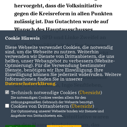
hervorgeht, dass die Volksinitiative
gegen die Kreisreform in allen Punkten
zulässig ist. Das Gutachten wurde auf
Wunsch des Hauptausschusses
erstellt, da SPD und Linke Zweifel an
Cookie Hinweis
der Rechtmäßigkeit der Forderungen
Diese Webseite verwendet Cookies, die notwendig
sind, um die Webseite zu nutzen. Weiterhin
der Volksinitiative öffentlich gemacht
verwenden wir Dienste von Drittanbietern, die uns
helfen, unser Webangebot zu verbessern (Website-
hatten und ursprünglich die
Optmierung). Für die Verwendung bestimmter
Staatskanzlei mit der Prüfung
Dienste, benötigen wir Ihre Einwilligung. Ihre
Einwilligung können Sie jederzeit widerrufen. Weitere
beauftragen wollten. Der Vorsitzende
Informationen finden Sie in unserer
Datenschutzerklärung
.
der CDU-Fraktion, Ingo Senftleben,
Technisch notwendige Cookies (
Übersicht
)
bezeichnete das Ergebnis des
Die notwendigen Cookies werden allein für den
Gutachtens als eindeutig und
ordnungsgemäßen Gebrauch der Webseite benötigt.
Cookies von Drittanbietern (
Übersicht
)
vorhersehbar. „Die Zweifel an der
Zur Optimierung unserer Webseite binden wir Dienste und
Angebote von Drittanbietern ein.
Zulässigkeit der Volksinitiative waren
an den Haaren herbeigezogen, das