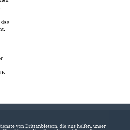
nnen
.
 das
ht,
er
mäß
enste von Drittanbietern, die uns helfen, unser