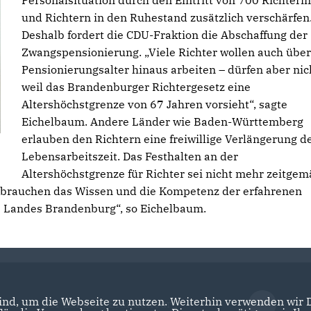
Personalsituation durch den Eintritt von 700 Richteri
und Richtern in den Ruhestand zusätzlich verschärfen
Deshalb fordert die CDU-Fraktion die Abschaffung der
Zwangspensionierung. „Viele Richter wollen auch über
Pensionierungsalter hinaus arbeiten – dürfen aber nic
weil das Brandenburger Richtergesetz eine
Altershöchstgrenze von 67 Jahren vorsieht“, sagte
Eichelbaum. Andere Länder wie Baden-Württemberg
erlauben den Richtern eine freiwillige Verlängerung d
Lebensarbeitszeit. Das Festhalten an der
Altershöchstgrenze für Richter sei nicht mehr zeitge
ir brauchen das Wissen und die Kompetenz der erfahrenen
es Landes Brandenburg“, so Eichelbaum.
nd, um die Webseite zu nutzen. Weiterhin verwenden wir Di
Der Landtag Brandenburg