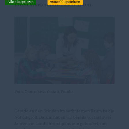
Alle akzeptieren
Auswahl speichern
ihren Worten nun rasch Taten.
Foto: Contrastwerkstatt/Fotolia
Gerade an den Schulen im berlinfernen Raum ist die
Not oft groß. Darum haben wir bereits vor fast zwei
Jahren ein Landlehrerstipendium gefordert, mit