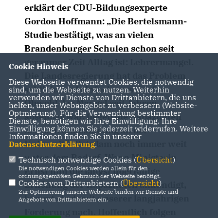
erklärt der CDU-Bildungsexperte
Gordon Hoffmann: „Die Bertelsmann-
Studie bestätigt, was an vielen
Brandenburger Schulen schon seit
geraumer Zeit Alltag ist: Lehrermangel.
Cookie Hinweis
Die Landesregierung hat das Problem
Diese Webseite verwendet Cookies, die notwendig
schlicht und einfach verschlafen.
sind, um die Webseite zu nutzen. Weiterhin
verwenden wir Dienste von Drittanbietern, die uns
Obwohl der Mangel seit Jahren
helfen, unser Webangebot zu verbessern (Website-
Optmierung). Für die Verwendung bestimmter
absehbar war, liegen die Kapazitäten
Dienste, benötigen wir Ihre Einwilligung. Ihre
Einwilligung können Sie jederzeit widerrufen. Weitere
der Lehrerausbildung an der
Informationen finden Sie in unserer
Universität Potsdam noch immer weit
Datenschutzerklärung
.
unter dem Bedarf. Wenn Ministerin
Technisch notwendige Cookies (
Übersicht
)
Die notwendigen Cookies werden allein für den
Ernst nun die längst überfällige
ordnungsgemäßen Gebrauch der Webseite benötigt.
Cookies von Drittanbietern (
Übersicht
)
Erhöhung der Kapazitäten ankündigt,
Zur Optimierung unserer Webseite binden wir Dienste und
kommt sie damit unserer langjährigen
Angebote von Drittanbietern ein.
Forderung nach. Hoffentlich folgen