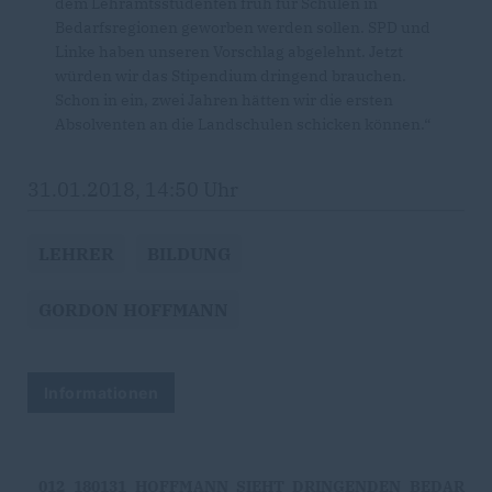
dem Lehramtsstudenten früh für Schulen in
Bedarfsregionen geworben werden sollen. SPD und
Linke haben unseren Vorschlag abgelehnt. Jetzt
würden wir das Stipendium dringend brauchen.
Schon in ein, zwei Jahren hätten wir die ersten
Absolventen an die Landschulen schicken können.“
31.01.2018, 14:50 Uhr
LEHRER
BILDUNG
GORDON HOFFMANN
Informationen
012_180131_HOFFMANN_SIEHT_DRINGENDEN_BEDAR