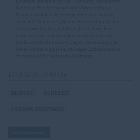
Konzepte greifen nicht“, so Hoffmann. Das Institut
der deutschen Wirtschaft stellt Brandenburgs
Schulen vor allem bei der digitalen Ausstattung
schlechte Noten aus. „Hier ist Brandenburg leider
ein Entwicklungsland. Bildungsministerin Ernst
hatte zwar viel angekündigt, aber jetzt muss sie
endlich konkrete Pläne vorlegen. Brandenburg ist
dabei, wieder einmal ein wichtiges Zukunftsthema
zu verschlafen“, bedauerte Hoffmann.
15.08.2018, 13:59 Uhr
BILDUNG
SCHULEN
GORDON HOFFMANN
Informationen