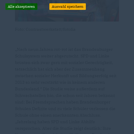
Alle akzeptieren
Auswahl speichern
Foto: Contrastwerkstatt/fotolia
Nach neun Jahren rot-rot ist das Brandenburger
Schulsystem weiter abgerutscht. SPD und Linke
brüsten sich zwar gern mit sozialer Gerechtigkeit,
tatsächlich hat sich aber der Zusammenhang
zwischen sozialer Herkunft und Bildungserfolg seit
2013 so sehr verstärkt wie in keinem anderen
Bundesland.“ Die Studie weise außerdem auf
Schwachstellen hin, die schon seit Jahren bekannt
sind: Bei Fremdsprachen haben Brandenburger
Schulen Defizite und zu viele Schüler verlassen die
Schule ohne einen anerkannten Abschluss.
Jahrelang haben SPD und Linke Abhilfe
versprochen. Aber die Studie zeigt deutlich: Ihre