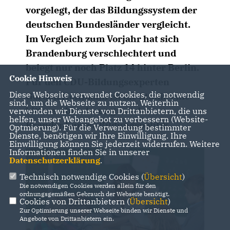
vorgelegt, der das Bildungssystem der
deutschen Bundesländer vergleicht.
Im Vergleich zum Vorjahr hat sich
Brandenburg verschlechtert und
belegt nur noch Platz 14 hinter Berlin.
Cookie Hinweis
Für den CDU-Bildungsexperten
Diese Webseite verwendet Cookies, die notwendig
Gordon Hoffmann ist die Studie eine
sind, um die Webseite zu nutzen. Weiterhin
bittere Abrechnung mit der
verwenden wir Dienste von Drittanbietern, die uns
helfen, unser Webangebot zu verbessern (Website-
Brandenburger Bildungspolitik.
Optmierung). Für die Verwendung bestimmter
Dienste, benötigen wir Ihre Einwilligung. Ihre
Einwilligung können Sie jederzeit widerrufen. Weitere
Informationen finden Sie in unserer
Datenschutzerklärung
.
Technisch notwendige Cookies (
Übersicht
)
Die notwendigen Cookies werden allein für den
ordnungsgemäßen Gebrauch der Webseite benötigt.
Cookies von Drittanbietern (
Übersicht
)
Zur Optimierung unserer Webseite binden wir Dienste und
Angebote von Drittanbietern ein.