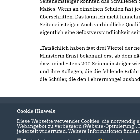
Seiteneinsteiger könnten das Schulleben d
Maßes. Wenn an einzelnen Schulen fast je
überschritten. Das kann ich nicht hinneh
Seiteneinsteiger. Auch verbindliche Quali
eigentlich eine Selbstverständlichkeit sei
Tatsächlich haben fast drei Viertel der n
Ministerin Ernst bekommt erst ab dem näc
dass mindestens 200 Seiteneinsteiger wied
und ihre Kollegen, die die fehlende Erfa
die Schüler, die den Lehrermangel ausbad
Cookie Hinweis
Diese Webseite verwendet Cookies, die notwendig si
Webangebot zu verbessern (Website-Optmierung). Fü
jederzeit widerrufen. Weitere Informationen finden