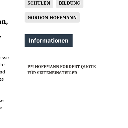
SCHULEN
BILDUNG
GORDON HOFFMANN
nn,
.
Informationen
lasse
ahr
PM HOFFMANN FORDERT QUOTE
Und
FÜR SEITENEINSTEIGER
ne
se
e