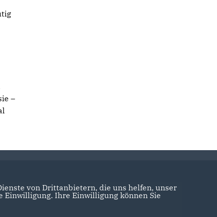
tig
,
ie –
al
enste von Drittanbietern, die uns helfen, unser
Einwilligung. Ihre Einwilligung können Sie