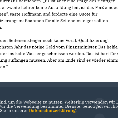
urchaus bereichern. „Es ist aber eine Frage des richtigen
der zweite Lehrer keine Ausbildung hat, ist das Maß eindeu
men“, sagte Hoffmann und forderte eine Quote für
fizierungsmaßnahmen für alle Seiteneinsteiger sollten
n.
euen Seiteneinsteiger noch keine Vorab-Qualifizierung.
hsten Jahr das nötige Geld vom Finanzminister. Das heißt
er ins kalte Wasser geschmissen werden. Das ist hart für s
hrung auffangen müssen. Aber am Ende sind es wieder einm
en.“
nd, um die Webseite zu nutzen. Weiterhin verwenden wir Di
Der Landtag Brandenburg
r die Verwendung bestimmter Dienste, benötigen wir Ihre 
 Sie in unserer
Datenschutzerklärung
.