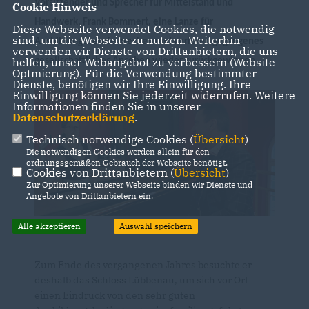
Vorsitzender und Sprecher für Mittelstand und
Cookie Hinweis
Handwerk, Frank Bommert, eine Lanze für
Diese Webseite verwendet Cookies, die notwendig
sind, um die Webseite zu nutzen. Weiterhin
Ausbildungsberufe brechen und verloren gegangenes
verwenden wir Dienste von Drittanbietern, die uns
helfen, unser Webangebot zu verbessern (Website-
gesellschaftliches Ansehen wieder zurückgewinnen
Optmierung). Für die Verwendung bestimmter
Dienste, benötigen wir Ihre Einwilligung. Ihre
Einwilligung können Sie jederzeit widerrufen. Weitere
Informationen finden Sie in unserer
Datenschutzerklärung
.
Technisch notwendige Cookies (
Übersicht
)
Die notwendigen Cookies werden allein für den
ordnungsgemäßen Gebrauch der Webseite benötigt.
Cookies von Drittanbietern (
Übersicht
)
Zur Optimierung unserer Webseite binden wir Dienste und
Angebote von Drittanbietern ein.
Alle akzeptieren
Auswahl speichern
Zum Ende des vergangenen Jahres besuchte er
deshalb das Schloss Lübbenau, um sich vor Ort
einen Eindruck von den sehr guten