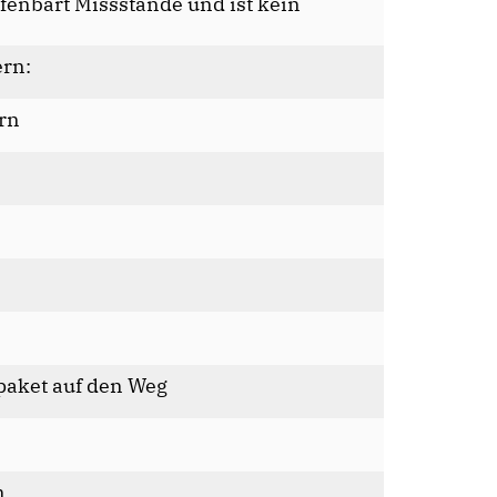
ffenbart Missstände und ist kein
ern:
ern
paket auf den Weg
n