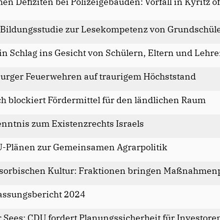
en Defiziten bei Polizeigebäuden: Vorfall in Kyritz o
-Bildungsstudie zur Lesekompetenz von Grundschül
in Schlag ins Gesicht von Schülern, Eltern und Lehr
burger Feuerwehren auf traurigem Höchststand
 blockiert Fördermittel für den ländlichen Raum
nntnis zum Existenzrechts Israels
U-Plänen zur Gemeinsamen Agrarpolitik
 sorbischen Kultur: Fraktionen bringen Maßnahmen
assungsbericht 2024
 Sees: CDU fordert Planungssicherheit für Investore